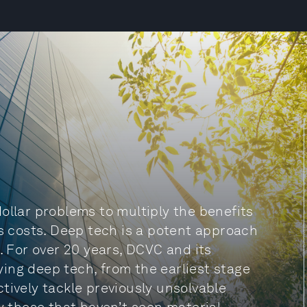
ollar problems to multiply the benefits
ts costs. Deep tech is a potent approach
. For over 20 years, DCVC and its
ing deep tech, from the earliest stage
tively tackle previously unsolvable