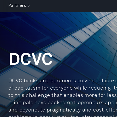
Partners
DCVC
DCVC backs entrepreneurs solving trillion-d
of capitalism for everyone while reducing i
to this challenge that enables more for less
principals have backed entrepreneurs apply
and beyond, to pragmatically and cost-effec