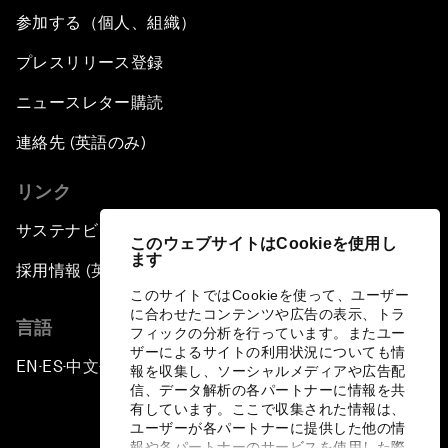
参加する（個人、組織）
プレスリリース登録
ニュースレター購読
連絡先 (英語のみ)
リンク
サステナビリティへの取り組み
このウェブサイトはCookieを使用し
ます
採用情報 (英語のみ)
このサイトではCookieを使って、ユーザー
に合わせたコンテンツや広告の表示、トラ
言語
フィックの分析を行っています。またユー
ザーによるサイトの利用状況についても情
EN
ES
中文
日本語
▪
▪
▪
報を収集し、ソーシャルメディアや広告配
信、データ解析の各パートナーに情報を共
有しています。ここで収集された情報は、
ユーザーが各パートナーに提供した他の情
報や各パートナーのサービスを使用した際