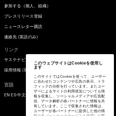
参加する（個人、組織）
プレスリリース登録
ニュースレター購読
連絡先 (英語のみ)
リンク
サステナビリティへの取り組み
このウェブサイトはCookieを使用し
ます
採用情報 (英語のみ)
このサイトではCookieを使って、ユーザー
に合わせたコンテンツや広告の表示、トラ
言語
フィックの分析を行っています。またユー
ザーによるサイトの利用状況についても情
EN
ES
中文
日本語
▪
▪
▪
報を収集し、ソーシャルメディアや広告配
信、データ解析の各パートナーに情報を共
有しています。ここで収集された情報は、
ユーザーが各パートナーに提供した他の情
報や各パートナーのサービスを使用した際