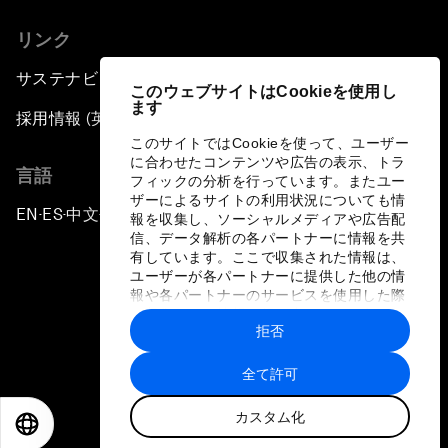
リンク
サステナビリティへの取り組み
このウェブサイトはCookieを使用し
ます
採用情報 (英語のみ)
このサイトではCookieを使って、ユーザー
に合わせたコンテンツや広告の表示、トラ
言語
フィックの分析を行っています。またユー
ザーによるサイトの利用状況についても情
EN
ES
中文
日本語
▪
▪
▪
報を収集し、ソーシャルメディアや広告配
信、データ解析の各パートナーに情報を共
有しています。ここで収集された情報は、
ユーザーが各パートナーに提供した他の情
報や各パートナーのサービスを使用した際
に収集された情報と組み合わされ、各パー
拒否
トナーによって使用されることがありま
プライバシーポリシーと利用規約
す。
全て許可
サイトマップ
カスタム化
©
2026
世界経済フォーラム
EN
ES
中文
日本語