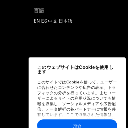
言語
EN
ES
中文
日本語
▪
▪
▪
このウェブサイトはCookieを使用し
ます
このサイトではCookieを使って、ユーザー
に合わせたコンテンツや広告の表示、トラ
フィックの分析を行っています。またユー
ザーによるサイトの利用状況についても情
報を収集し、ソーシャルメディアや広告配
信、データ解析の各パートナーに情報を共
有しています。ここで収集された情報は、
ユーザーが各パートナーに提供した他の情
報や各パートナーのサービスを使用した際
拒否