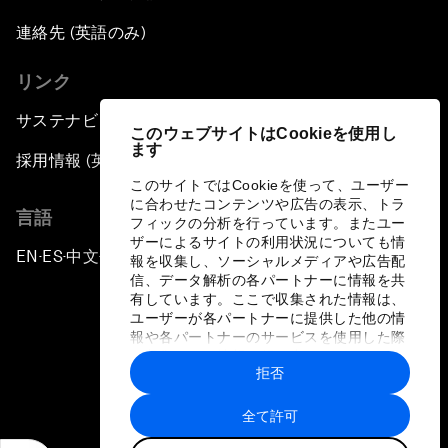
連絡先 (英語のみ)
リンク
サステナビリティへの取り組み
このウェブサイトはCookieを使用し
ます
採用情報 (英語のみ)
このサイトではCookieを使って、ユーザー
に合わせたコンテンツや広告の表示、トラ
言語
フィックの分析を行っています。またユー
ザーによるサイトの利用状況についても情
EN
ES
中文
日本語
▪
▪
▪
報を収集し、ソーシャルメディアや広告配
信、データ解析の各パートナーに情報を共
有しています。ここで収集された情報は、
ユーザーが各パートナーに提供した他の情
報や各パートナーのサービスを使用した際
に収集された情報と組み合わされ、各パー
拒否
トナーによって使用されることがありま
プライバシーポリシーと利用規約
す。
全て許可
サイトマップ