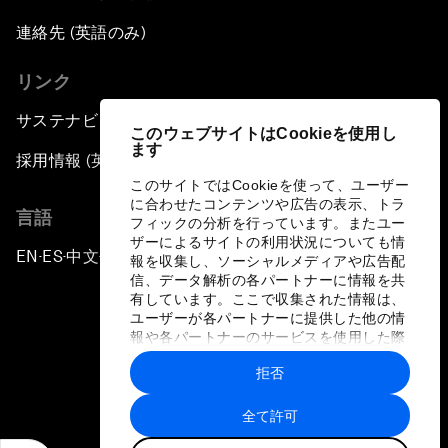
連絡先 (英語のみ)
リンク
サステナビリティへの取り組み
このウェブサイトはCookieを使用し
ます
採用情報 (英語のみ)
このサイトではCookieを使って、ユーザー
に合わせたコンテンツや広告の表示、トラ
言語
フィックの分析を行っています。またユー
ザーによるサイトの利用状況についても情
EN
ES
中文
日本語
▪
▪
▪
報を収集し、ソーシャルメディアや広告配
信、データ解析の各パートナーに情報を共
有しています。ここで収集された情報は、
ユーザーが各パートナーに提供した他の情
報や各パートナーのサービスを使用した際
に収集された情報と組み合わされ、各パー
拒否
トナーによって使用されることがありま
プライバシーポリシーと利用規約
す。
全て許可
サイトマップ