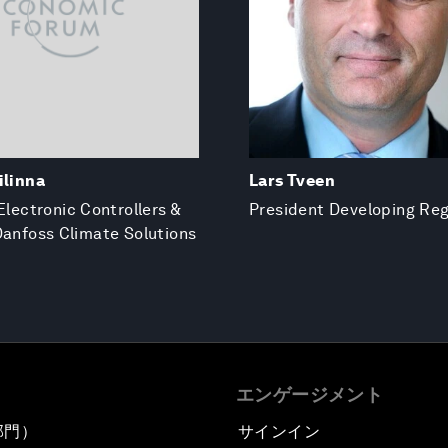
ilinna
Lars Tveen
Electronic Controllers &
President Developing Re
Danfoss Climate Solutions
エンゲージメント
部門）
サインイン