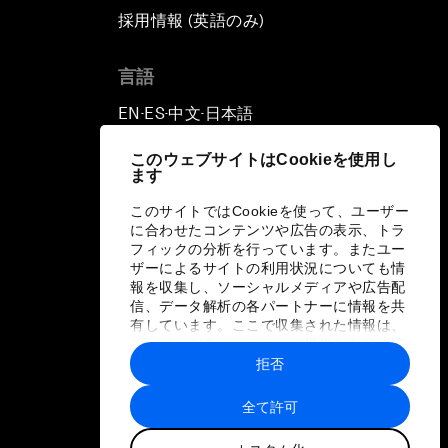
採用情報 (英語のみ)
て
言語
EN
ES
中文
日本語
▪
▪
▪
このウェブサイトはCookieを使用し
ます
このサイトではCookieを使って、ユーザー
に合わせたコンテンツや広告の表示、トラ
フィックの分析を行っています。またユー
ザーによるサイトの利用状況についても情
報を収集し、ソーシャルメディアや広告配
信、データ解析の各パートナーに情報を共
有しています。ここで収集された情報は、
ユーザーが各パートナーに提供した他の情
報や各パートナーのサービスを使用した際
拒否
に収集された情報と組み合わされ、各パー
トナーによって使用されることがありま
全て許可
す。