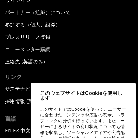
サインイン
パートナー（組織）について
参加する（個人、組織）
プレスリリース登録
ニュースレター購読
連絡先 (英語のみ)
リンク
サステナビリティへの取り組み
このウェブサイトはCookieを使用し
ます
採用情報 (英語のみ)
このサイトではCookieを使って、ユーザー
に合わせたコンテンツや広告の表示、トラ
言語
フィックの分析を行っています。またユー
ザーによるサイトの利用状況についても情
EN
ES
中文
日本語
▪
▪
▪
報を収集し、ソーシャルメディアや広告配