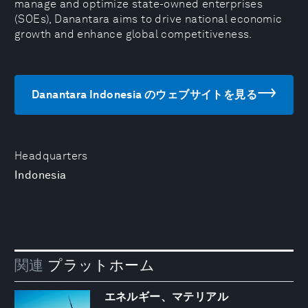
manage and optimize state-owned enterprises
(SOEs), Danantara aims to drive national economic
growth and enhance global competitiveness.
Danantara Indonesia のウェブサイトを見る
Headquarters
Indonesia
関連
プラットホーム
エネルギー、マテリアル