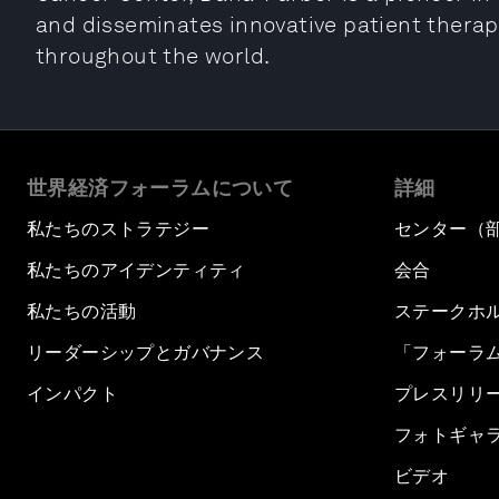
and disseminates innovative patient therapi
throughout the world.
世界経済フォーラムについて
詳細
私たちのストラテジー
センター（
私たちのアイデンティティ
会合
私たちの活動
ステークホ
リーダーシップとガバナンス
「フォーラ
インパクト
プレスリリ
フォトギャ
ビデオ