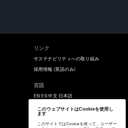
リンク
サステナビリティへの取り組み
採用情報 (英語のみ)
て
言語
EN
ES
中文
日本語
▪
▪
▪
このウェブサイトはCookieを使用し
ます
このサイトではCookieを使って、ユーザー