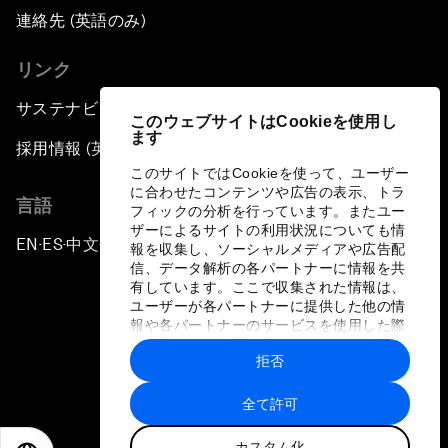
連絡先 (英語のみ)
リンク
サステナビリティへの取り組み
このウェブサイトはCookieを使用し
ます
採用情報 (英語のみ)
このサイトではCookieを使って、ユーザー
に合わせたコンテンツや広告の表示、トラ
言語
フィックの分析を行っています。またユー
ザーによるサイトの利用状況についても情
EN
ES
中文
日本語
▪
▪
▪
報を収集し、ソーシャルメディアや広告配
信、データ解析の各パートナーに情報を共
有しています。ここで収集された情報は、
ユーザーが各パートナーに提供した他の情
報や各パートナーのサービスを使用した際
に収集された情報と組み合わされ、各パー
拒否
トナーによって使用されることがありま
プライバシーポリシーと利用規約
す。
全て許可
サイトマップ
カスタム化