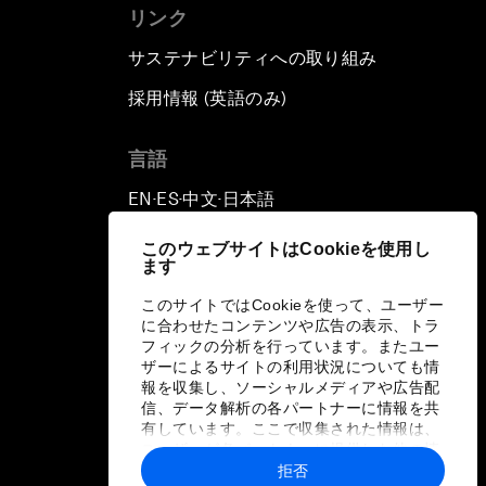
リンク
サステナビリティへの取り組み
採用情報 (英語のみ)
て
言語
EN
ES
中文
日本語
▪
▪
▪
このウェブサイトはCookieを使用し
ます
このサイトではCookieを使って、ユーザー
に合わせたコンテンツや広告の表示、トラ
フィックの分析を行っています。またユー
ザーによるサイトの利用状況についても情
報を収集し、ソーシャルメディアや広告配
信、データ解析の各パートナーに情報を共
有しています。ここで収集された情報は、
ユーザーが各パートナーに提供した他の情
報や各パートナーのサービスを使用した際
拒否