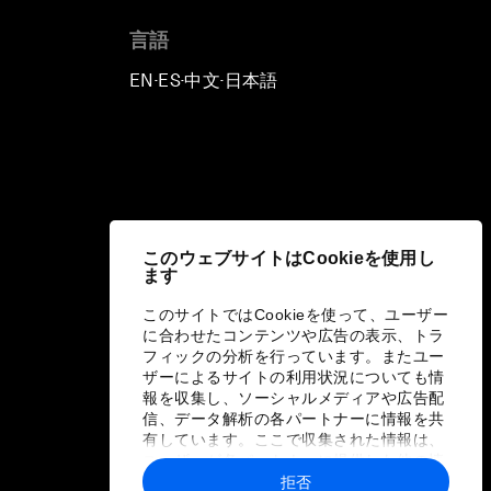
言語
EN
ES
中文
日本語
▪
▪
▪
このウェブサイトはCookieを使用し
ます
このサイトではCookieを使って、ユーザー
に合わせたコンテンツや広告の表示、トラ
フィックの分析を行っています。またユー
ザーによるサイトの利用状況についても情
報を収集し、ソーシャルメディアや広告配
信、データ解析の各パートナーに情報を共
有しています。ここで収集された情報は、
ユーザーが各パートナーに提供した他の情
報や各パートナーのサービスを使用した際
拒否