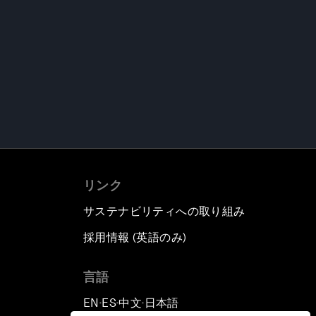
リンク
サステナビリティへの取り組み
採用情報 (英語のみ)
て
言語
EN
ES
中文
日本語
▪
▪
▪