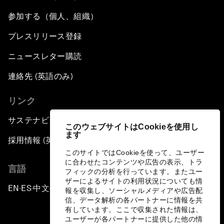
参加する（個人、組織）
プレスリリース登録
ニュースレター購読
連絡先 (英語のみ)
リンク
サステナビリティへの取り組み
このウェブサイトはCookieを使用し
ます
採用情報 (英語のみ)
このサイトではCookieを使って、ユーザー
に合わせたコンテンツや広告の表示、トラ
言語
フィックの分析を行っています。またユー
ザーによるサイトの利用状況についても情
EN
ES
中文
日本語
▪
▪
▪
報を収集し、ソーシャルメディアや広告配
信、データ解析の各パートナーに情報を共
有しています。ここで収集された情報は、
ユーザーが各パートナーに提供した他の情