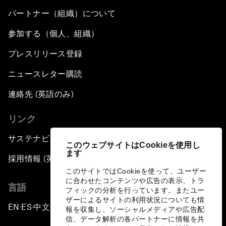
パートナー（組織）について
参加する（個人、組織）
プレスリリース登録
ニュースレター購読
連絡先 (英語のみ)
リンク
サステナビリティへの取り組み
このウェブサイトはCookieを使用し
ます
採用情報 (英語のみ)
このサイトではCookieを使って、ユーザー
に合わせたコンテンツや広告の表示、トラ
言語
フィックの分析を行っています。またユー
ザーによるサイトの利用状況についても情
EN
ES
中文
日本語
▪
▪
▪
報を収集し、ソーシャルメディアや広告配
信、データ解析の各パートナーに情報を共