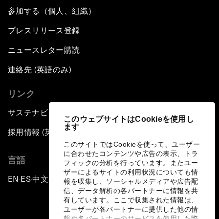
参加する（個人、組織）
プレスリリース登録
ニュースレター購読
連絡先 (英語のみ)
リンク
サステナビリティへの取り組み
このウェブサイトはCookieを使用し
ます
採用情報 (英語のみ)
このサイトではCookieを使って、ユーザー
に合わせたコンテンツや広告の表示、トラ
言語
フィックの分析を行っています。またユー
ザーによるサイトの利用状況についても情
EN
ES
中文
日本語
▪
▪
▪
報を収集し、ソーシャルメディアや広告配
信、データ解析の各パートナーに情報を共
有しています。ここで収集された情報は、
ユーザーが各パートナーに提供した他の情
報や各パートナーのサービスを使用した際