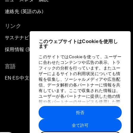
連絡先 (英語のみ)
リンク
サステナビリティへの取り組み
このウェブサイトはCookieを使用し
ます
採用情報 (英語のみ)
このサイトではCookieを使って、ユーザー
に合わせたコンテンツや広告の表示、トラ
言語
フィックの分析を行っています。またユー
ザーによるサイトの利用状況についても情
EN
ES
中文
日本語
▪
▪
▪
報を収集し、ソーシャルメディアや広告配
信、データ解析の各パートナーに情報を共
有しています。ここで収集された情報は、
ユーザーが各パートナーに提供した他の情
報や各パートナーのサービスを使用した際
に収集された情報と組み合わされ、各パー
拒否
トナーによって使用されることがありま
プライバシーポリシーと利用規約
す。
全て許可
サイトマップ