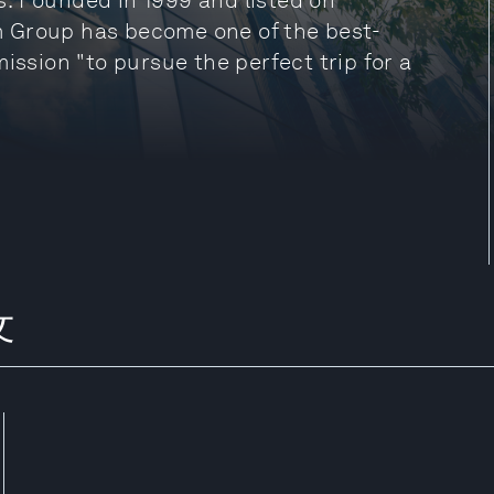
. Founded in 1999 and listed on
m Group has become one of the best-
ission "to pursue the perfect trip for a
文