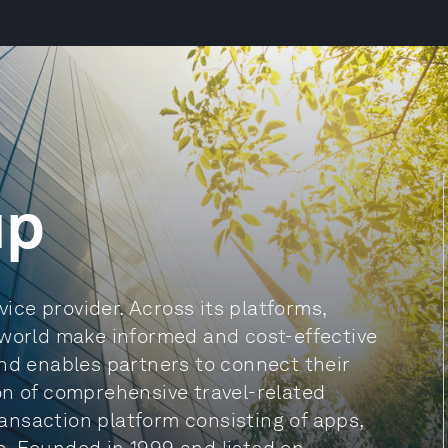
up
vice provider. Across its platforms,
 world make informed and cost-effective
and enables partners to connect their
on of comprehensive travel-related
nsaction platform consisting of apps,