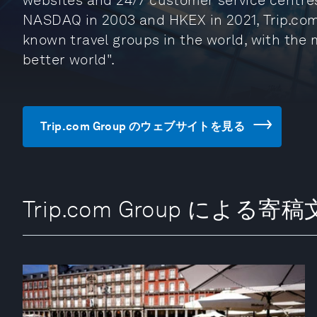
websites and 24/7 customer service centres
NASDAQ in 2003 and HKEX in 2021, Trip.co
known travel groups in the world, with the m
better world".
Trip.com Group のウェブサイトを見る
Trip.com Group による寄稿