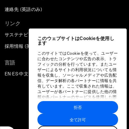
連絡先 (英語のみ)
リンク
サステナビリティへの取り組み
このウェブサイトはCookieを使用し
ます
採用情報 (英語のみ)
このサイトではCookieを使って、ユーザー
に合わせたコンテンツや広告の表示、トラ
言語
フィックの分析を行っています。またユー
ザーによるサイトの利用状況についても情
EN
ES
中文
日本語
▪
▪
▪
報を収集し、ソーシャルメディアや広告配
信、データ解析の各パートナーに情報を共
有しています。ここで収集された情報は、
ユーザーが各パートナーに提供した他の情
報や各パートナーのサービスを使用した際
に収集された情報と組み合わされ、各パー
拒否
トナーによって使用されることがありま
プライバシーポリシーと利用規約
す。
全て許可
サイトマップ