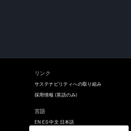
リンク
サステナビリティへの取り組み
採用情報 (英語のみ)
て
言語
EN
ES
中文
日本語
▪
▪
▪