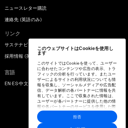
ニュースレター購読
連絡先 (英語のみ)
リンク
サステナビリティへの取り組み
このウェブサイトはCookieを使用し
ます
採用情報 (英語のみ)
このサイトではCookieを使って、ユーザー
に合わせたコンテンツや広告の表示、トラ
言語
フィックの分析を行っています。またユー
ザーによるサイトの利用状況についても情
EN
ES
中文
日本語
▪
▪
▪
報を収集し、ソーシャルメディアや広告配
信、データ解析の各パートナーに情報を共
有しています。ここで収集された情報は、
ユーザーが各パートナーに提供した他の情
報や各パートナーのサービスを使用した際
に収集された情報と組み合わされ、各パー
拒否
トナーによって使用されることがありま
プライバシーポリシーと利用規約
す。