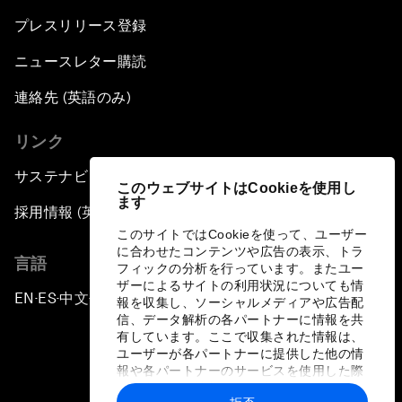
プレスリリース登録
ニュースレター購読
連絡先 (英語のみ)
リンク
サステナビリティへの取り組み
このウェブサイトはCookieを使用し
ます
採用情報 (英語のみ)
このサイトではCookieを使って、ユーザー
に合わせたコンテンツや広告の表示、トラ
言語
フィックの分析を行っています。またユー
ザーによるサイトの利用状況についても情
EN
ES
中文
日本語
▪
▪
▪
報を収集し、ソーシャルメディアや広告配
信、データ解析の各パートナーに情報を共
有しています。ここで収集された情報は、
ユーザーが各パートナーに提供した他の情
報や各パートナーのサービスを使用した際
に収集された情報と組み合わされ、各パー