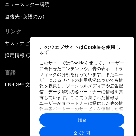
ニュースレター購読
連絡先 (英語のみ)
リンク
サステナビリティへの取り組み
このウェブサイトはCookieを使用し
ます
採用情報 (英語のみ)
このサイトではCookieを使って、ユーザー
に合わせたコンテンツや広告の表示、トラ
言語
フィックの分析を行っています。またユー
ザーによるサイトの利用状況についても情
EN
ES
中文
日本語
▪
▪
▪
報を収集し、ソーシャルメディアや広告配
信、データ解析の各パートナーに情報を共
有しています。ここで収集された情報は、
ユーザーが各パートナーに提供した他の情
報や各パートナーのサービスを使用した際
に収集された情報と組み合わされ、各パー
拒否
トナーによって使用されることがありま
プライバシーポリシーと利用規約
す。
全て許可