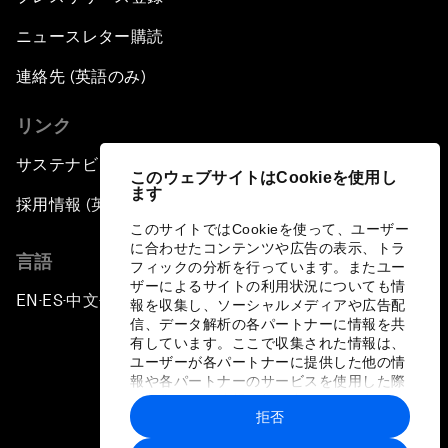
ニュースレター購読
連絡先 (英語のみ)
リンク
サステナビリティへの取り組み
このウェブサイトはCookieを使用し
ます
採用情報 (英語のみ)
このサイトではCookieを使って、ユーザー
に合わせたコンテンツや広告の表示、トラ
言語
フィックの分析を行っています。またユー
ザーによるサイトの利用状況についても情
EN
ES
中文
日本語
▪
▪
▪
報を収集し、ソーシャルメディアや広告配
信、データ解析の各パートナーに情報を共
有しています。ここで収集された情報は、
ユーザーが各パートナーに提供した他の情
報や各パートナーのサービスを使用した際
に収集された情報と組み合わされ、各パー
拒否
トナーによって使用されることがありま
プライバシーポリシーと利用規約
す。