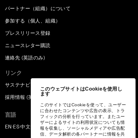
パートナー（組織）について
参加する（個人、組織）
プレスリリース登録
ニュースレター購読
連絡先 (英語のみ)
リンク
サステナビリティへの取り組み
このウェブサイトはCookieを使用し
ます
採用情報 (英語のみ)
このサイトではCookieを使って、ユーザー
に合わせたコンテンツや広告の表示、トラ
言語
フィックの分析を行っています。またユー
ザーによるサイトの利用状況についても情
EN
ES
中文
日本語
▪
▪
▪
報を収集し、ソーシャルメディアや広告配
信、データ解析の各パートナーに情報を共