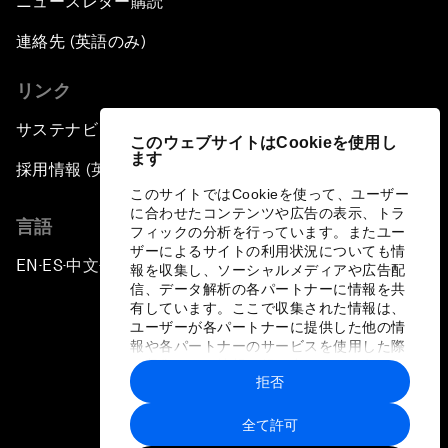
ニュースレター購読
連絡先 (英語のみ)
リンク
サステナビリティへの取り組み
このウェブサイトはCookieを使用し
ます
採用情報 (英語のみ)
このサイトではCookieを使って、ユーザー
に合わせたコンテンツや広告の表示、トラ
言語
フィックの分析を行っています。またユー
ザーによるサイトの利用状況についても情
EN
ES
中文
日本語
▪
▪
▪
報を収集し、ソーシャルメディアや広告配
信、データ解析の各パートナーに情報を共
有しています。ここで収集された情報は、
ユーザーが各パートナーに提供した他の情
報や各パートナーのサービスを使用した際
に収集された情報と組み合わされ、各パー
拒否
トナーによって使用されることがありま
プライバシーポリシーと利用規約
す。
全て許可
サイトマップ