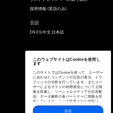
採用情報 (英語のみ)
て
言語
EN
ES
中文
日本語
▪
▪
▪
このウェブサイトはCookieを使用し
ます
このサイトではCookieを使って、ユーザー
に合わせたコンテンツや広告の表示、トラ
フィックの分析を行っています。またユー
ザーによるサイトの利用状況についても情
報を収集し、ソーシャルメディアや広告配
信、データ解析の各パートナーに情報を共
有しています。ここで収集された情報は、
ユーザーが各パートナーに提供した他の情
報や各パートナーのサービスを使用した際
拒否