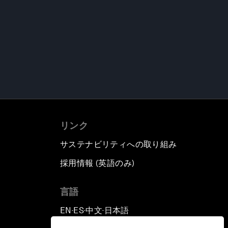
リンク
サステナビリティへの取り組み
採用情報 (英語のみ)
て
言語
EN
ES
中文
日本語
▪
▪
▪