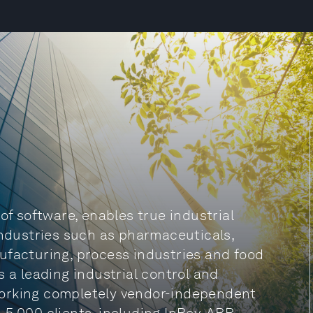
 software, enables true industrial
industries such as pharmaceuticals,
ufacturing, process industries and food
s a leading industrial control and
, working completely vendor-independent