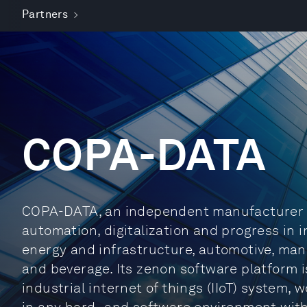
Partners
COPA-DATA
COPA-DATA, an independent manufacturer of
automation, digitalization and progress in 
energy and infrastructure, automotive, man
and beverage. Its zenon software platform i
industrial internet of things (IIoT) system