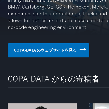
in any hard- and software environment with 
BMW, Carlsberg, GE, GSK, Heineken, Merck,
machines, plants and buildings, tracks and 
allows for better insights to make smarter d
no-code engineering environment.
COPA-DATA のウェブサイトを見る
COPA-DATA からの寄稿者