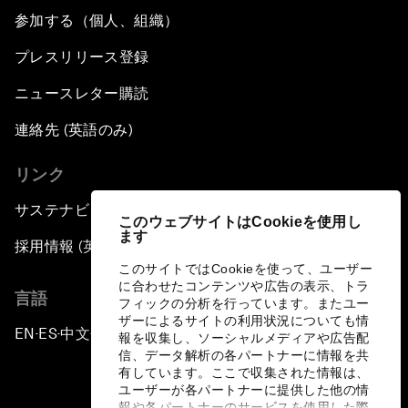
参加する（個人、組織）
プレスリリース登録
ニュースレター購読
連絡先 (英語のみ)
リンク
サステナビリティへの取り組み
このウェブサイトはCookieを使用し
ます
採用情報 (英語のみ)
このサイトではCookieを使って、ユーザー
に合わせたコンテンツや広告の表示、トラ
言語
フィックの分析を行っています。またユー
ザーによるサイトの利用状況についても情
EN
ES
中文
日本語
▪
▪
▪
報を収集し、ソーシャルメディアや広告配
信、データ解析の各パートナーに情報を共
有しています。ここで収集された情報は、
ユーザーが各パートナーに提供した他の情
報や各パートナーのサービスを使用した際