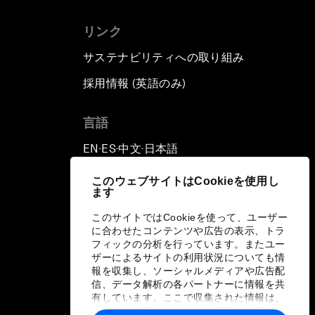
リンク
サステナビリティへの取り組み
採用情報 (英語のみ)
て
言語
EN
ES
中文
日本語
▪
▪
▪
このウェブサイトはCookieを使用し
ます
このサイトではCookieを使って、ユーザー
に合わせたコンテンツや広告の表示、トラ
フィックの分析を行っています。またユー
ザーによるサイトの利用状況についても情
報を収集し、ソーシャルメディアや広告配
信、データ解析の各パートナーに情報を共
有しています。ここで収集された情報は、
ユーザーが各パートナーに提供した他の情