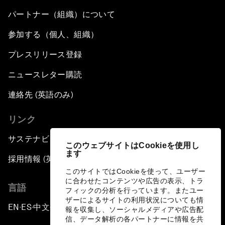
パートナー（組織）について
参加する（個人、組織）
プレスリリース登録
ニュースレター購読
連絡先 (英語のみ)
リンク
サステナビリティへの取り組み
このウェブサイトはCookieを使用し
ます
採用情報 (英語のみ)
このサイトではCookieを使って、ユーザー
に合わせたコンテンツや広告の表示、トラ
言語
フィックの分析を行っています。またユー
ザーによるサイトの利用状況についても情
EN
ES
中文
日本語
▪
▪
▪
報を収集し、ソーシャルメディアや広告配
信、データ解析の各パートナーに情報を共