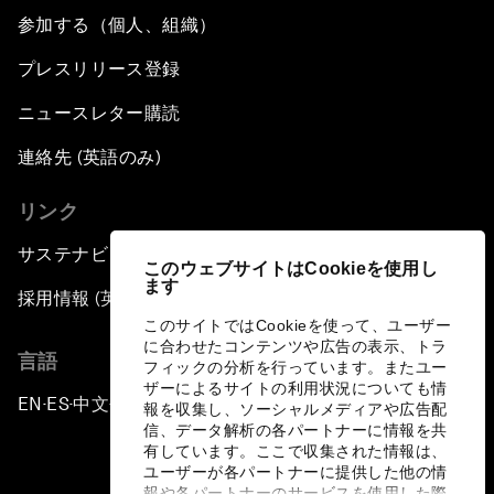
参加する（個人、組織）
プレスリリース登録
ニュースレター購読
連絡先 (英語のみ)
リンク
サステナビリティへの取り組み
このウェブサイトはCookieを使用し
ます
採用情報 (英語のみ)
このサイトではCookieを使って、ユーザー
に合わせたコンテンツや広告の表示、トラ
言語
フィックの分析を行っています。またユー
ザーによるサイトの利用状況についても情
EN
ES
中文
日本語
▪
▪
▪
報を収集し、ソーシャルメディアや広告配
信、データ解析の各パートナーに情報を共
有しています。ここで収集された情報は、
ユーザーが各パートナーに提供した他の情
報や各パートナーのサービスを使用した際