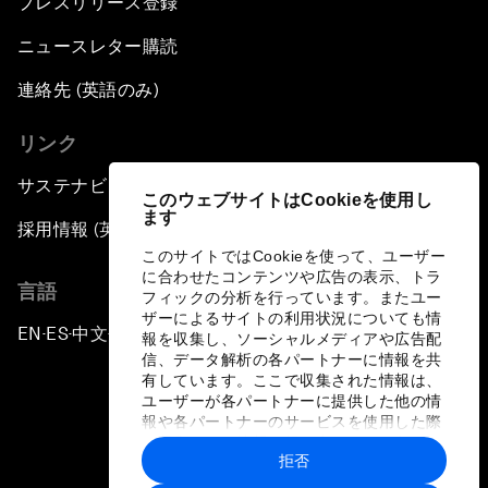
プレスリリース登録
ニュースレター購読
連絡先 (英語のみ)
リンク
サステナビリティへの取り組み
このウェブサイトはCookieを使用し
ます
採用情報 (英語のみ)
このサイトではCookieを使って、ユーザー
に合わせたコンテンツや広告の表示、トラ
言語
フィックの分析を行っています。またユー
ザーによるサイトの利用状況についても情
EN
ES
中文
日本語
▪
▪
▪
報を収集し、ソーシャルメディアや広告配
信、データ解析の各パートナーに情報を共
有しています。ここで収集された情報は、
ユーザーが各パートナーに提供した他の情
報や各パートナーのサービスを使用した際
に収集された情報と組み合わされ、各パー
拒否
トナーによって使用されることがありま
プライバシーポリシーと利用規約
す。