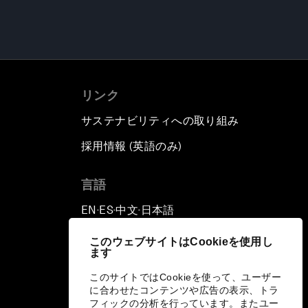
リンク
サステナビリティへの取り組み
採用情報 (英語のみ)
て
言語
EN
ES
中文
日本語
▪
▪
▪
このウェブサイトはCookieを使用し
ます
このサイトではCookieを使って、ユーザー
に合わせたコンテンツや広告の表示、トラ
フィックの分析を行っています。またユー