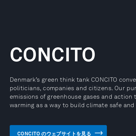
CONCITO
Denmark’s green think tank CONCITO convey
politicians, companies and citizens. Our pur
emissions of greenhouse gases and action to
warming as a way to build climate safe and 
CONCITO のウェブサイトを見る