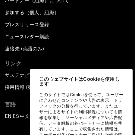
パートナー（組織）について
参加する（個人、組織）
プレスリリース登録
ニュースレター購読
連絡先 (英語のみ)
リンク
サステナビリティへの取り組み
このウェブサイトはCookieを使用し
ます
採用情報 (英語のみ)
このサイトではCookieを使って、ユーザー
に合わせたコンテンツや広告の表示、トラ
言語
フィックの分析を行っています。またユー
ザーによるサイトの利用状況についても情
EN
ES
中文
日本語
▪
▪
▪
報を収集し、ソーシャルメディアや広告配
信、データ解析の各パートナーに情報を共
有しています。ここで収集された情報は、
ユーザーが各パートナーに提供した他の情