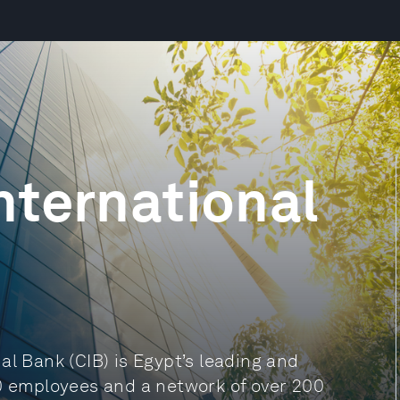
nternational
al Bank (CIB) is Egypt’s leading and
00 employees and a network of over 200