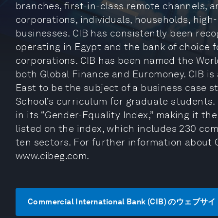
branches, first-in-class remote channels, an
corporations, individuals, households, high
businesses. CIB has consistently been reco
operating in Egypt and the bank of choice fo
corporations. CIB has been named the Worl
both Global Finance and Euromoney. CIB is al
East to be the subject of a business case s
School’s curriculum for graduate students.
in its “Gender-Equality Index,” making it th
listed on the index, which includes 230 co
ten sectors. For further information about C
www.cibeg.com.
Commercial International Bank (CIB) のウェ