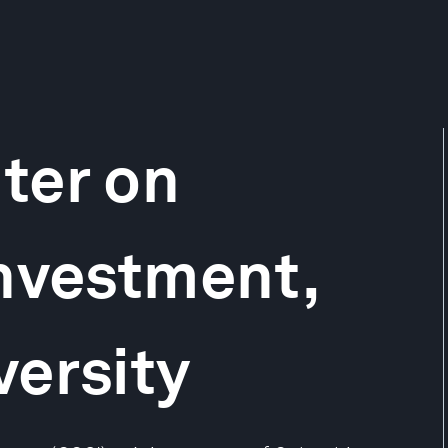
ter on
nvestment,
ersity