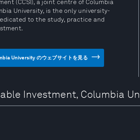
ent (CCSI), a joint centre of Columbia
ia University, is the only university-
dicated to the study, practice and
estment.
 Columbia University のウェブサイトを見る
inable Investment, Columbi