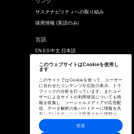
リンク
サステナビリティへの取り組み
採用情報 (英語のみ)
て
言語
EN
ES
中文
日本語
▪
▪
▪
このウェブサイトはCookieを使用し
ます
このサイトではCookieを使って、ユーザー
に合わせたコンテンツや広告の表示、トラ
フィックの分析を行っています。またユー
ザーによるサイトの利用状況についても情
報を収集し、ソーシャルメディアや広告配
信、データ解析の各パートナーに情報を共
有しています。ここで収集された情報は、
ユーザーが各パートナーに提供した他の情
報や各パートナーのサービスを使用した際
拒否
に収集された情報と組み合わされ、各パー