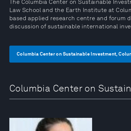
The Columbia Center on Sustainable Investm
Law School and the Earth Institute at Columb
based applied research centre and forum de
discussion of sustainable international inv
Columbia Center on Sustainable Investment,
Columbia Center on Susta