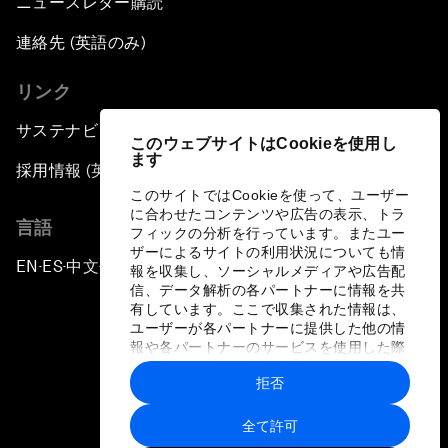
ニュースレター購読
連絡先 (英語のみ)
リンク
サステナビリティへの取り組み
このウェブサイトはCookieを使用し
ます
採用情報 (英語のみ)
このサイトではCookieを使って、ユーザー
に合わせたコンテンツや広告の表示、トラ
言語
フィックの分析を行っています。またユー
ザーによるサイトの利用状況についても情
EN
ES
中文
日本語
▪
▪
▪
報を収集し、ソーシャルメディアや広告配
信、データ解析の各パートナーに情報を共
有しています。ここで収集された情報は、
ユーザーが各パートナーに提供した他の情
報や各パートナーのサービスを使用した際
に収集された情報と組み合わされ、各パー
拒否
トナーによって使用されることがありま
プライバシーポリシーと利用規約
す。
全て許可
サイトマップ