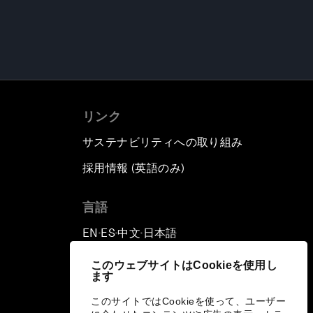
リンク
サステナビリティへの取り組み
採用情報 (英語のみ)
て
言語
EN
ES
中文
日本語
▪
▪
▪
このウェブサイトはCookieを使用し
ます
このサイトではCookieを使って、ユーザー