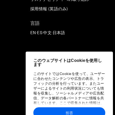
採用情報 (英語のみ)
て
言語
EN
ES
中文
日本語
▪
▪
▪
このウェブサイトはCookieを使用し
ます
このサイトではCookieを使って、ユーザー
に合わせたコンテンツや広告の表示、トラ
フィックの分析を行っています。またユー
ザーによるサイトの利用状況についても情
報を収集し、ソーシャルメディアや広告配
信、データ解析の各パートナーに情報を共
有しています。ここで収集された情報は、
ユーザーが各パートナーに提供した他の情
報や各パートナーのサービスを使用した際
拒否