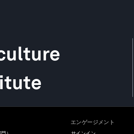
culture
itute
エンゲージメント
部門）
サインイン