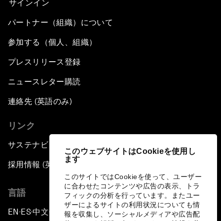
サインイン
パートナー（組織）について
参加する（個人、組織）
プレスリリース登録
ニュースレター購読
連絡先 (英語のみ)
リンク
サステナビリティへの取り組み
このウェブサイトはCookieを使用し
ます
採用情報 (英語のみ)
このサイトではCookieを使って、ユーザー
に合わせたコンテンツや広告の表示、トラ
言語
フィックの分析を行っています。またユー
ザーによるサイトの利用状況についても情
EN
ES
中文
日本語
▪
▪
▪
報を収集し、ソーシャルメディアや広告配