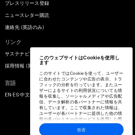
プレスリリース登録
ニュースレター購読
連絡先 (英語のみ)
リンク
サステナビリティへの取り組み
このウェブサイトはCookieを使用し
ます
採用情報 (英語のみ)
このサイトではCookieを使って、ユーザー
に合わせたコンテンツや広告の表示、トラ
言語
フィックの分析を行っています。またユー
ザーによるサイトの利用状況についても情
EN
ES
中文
日本語
▪
▪
▪
報を収集し、ソーシャルメディアや広告配
信、データ解析の各パートナーに情報を共
有しています。ここで収集された情報は、
ユーザーが各パートナーに提供した他の情
報や各パートナーのサービスを使用した際
に収集された情報と組み合わされ、各パー
拒否
トナーによって使用されることがありま