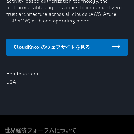
activity-based authorization technology, the
platform enables organizations to implement zero-
trust architecture across all clouds (AWS, Azure,
GCP, VMW) with one operating model.
CloudKnox のウェブサイトを見る
Headquarters
USA
世界経済フォーラムについて