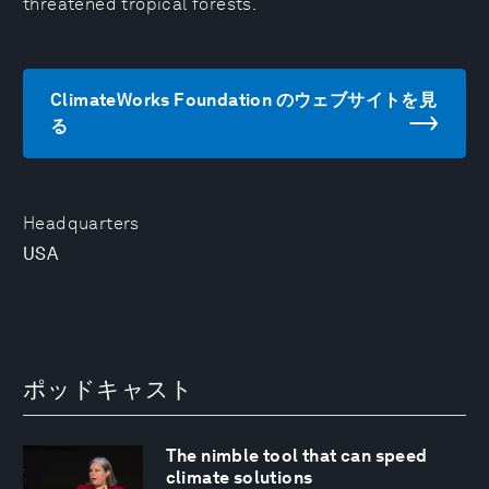
threatened tropical forests.
ClimateWorks Foundation のウェブサイトを見
る
Headquarters
USA
ポッドキャスト
The nimble tool that can speed
climate solutions