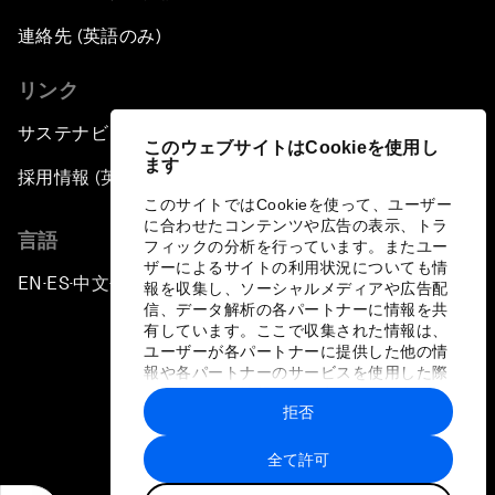
連絡先 (英語のみ)
リンク
サステナビリティへの取り組み
このウェブサイトはCookieを使用し
ます
採用情報 (英語のみ)
このサイトではCookieを使って、ユーザー
に合わせたコンテンツや広告の表示、トラ
言語
フィックの分析を行っています。またユー
ザーによるサイトの利用状況についても情
EN
ES
中文
日本語
▪
▪
▪
報を収集し、ソーシャルメディアや広告配
信、データ解析の各パートナーに情報を共
有しています。ここで収集された情報は、
ユーザーが各パートナーに提供した他の情
報や各パートナーのサービスを使用した際
に収集された情報と組み合わされ、各パー
拒否
トナーによって使用されることがありま
プライバシーポリシーと利用規約
す。
全て許可
サイトマップ