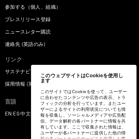
参加する（個人、組織）
プレスリリース登録
ニュースレター購読
連絡先 (英語のみ)
リンク
サステナビリティへの取り組み
このウェブサイトはCookieを使用し
ます
採用情報 (英語のみ)
このサイトではCookieを使って、ユーザー
に合わせたコンテンツや広告の表示、トラ
言語
フィックの分析を行っています。またユー
ザーによるサイトの利用状況についても情
EN
ES
中文
日本語
▪
▪
▪
報を収集し、ソーシャルメディアや広告配
信、データ解析の各パートナーに情報を共
有しています。ここで収集された情報は、
ユーザーが各パートナーに提供した他の情
報や各パートナーのサービスを使用した際