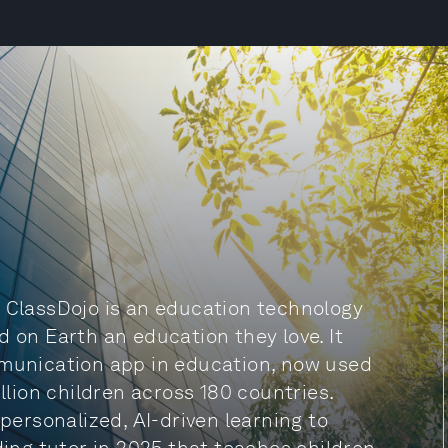
, ClassDojo is an education technology
d on Earth an education they love. It
mmunication app in education, now used
illion children across 180 countries.
 personalized, AI-driven learning to