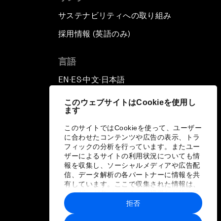
サステナビリティへの取り組み
採用情報 (英語のみ)
て
言語
EN
ES
中文
日本語
▪
▪
▪
このウェブサイトはCookieを使用し
ます
このサイトではCookieを使って、ユーザー
に合わせたコンテンツや広告の表示、トラ
フィックの分析を行っています。またユー
ザーによるサイトの利用状況についても情
報を収集し、ソーシャルメディアや広告配
信、データ解析の各パートナーに情報を共
有しています。ここで収集された情報は、
ユーザーが各パートナーに提供した他の情
報や各パートナーのサービスを使用した際
拒否
に収集された情報と組み合わされ、各パー