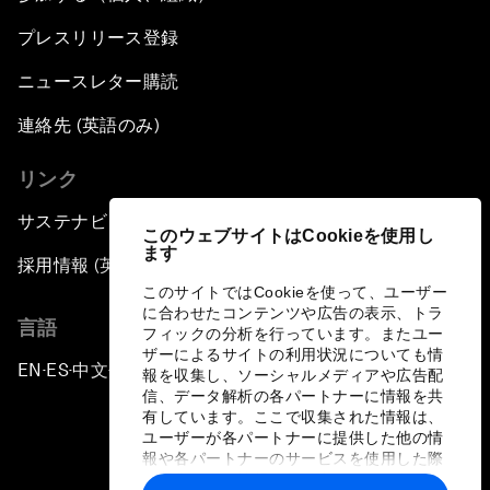
プレスリリース登録
ニュースレター購読
連絡先 (英語のみ)
リンク
サステナビリティへの取り組み
このウェブサイトはCookieを使用し
ます
採用情報 (英語のみ)
このサイトではCookieを使って、ユーザー
に合わせたコンテンツや広告の表示、トラ
言語
フィックの分析を行っています。またユー
ザーによるサイトの利用状況についても情
EN
ES
中文
日本語
▪
▪
▪
報を収集し、ソーシャルメディアや広告配
信、データ解析の各パートナーに情報を共
有しています。ここで収集された情報は、
ユーザーが各パートナーに提供した他の情
報や各パートナーのサービスを使用した際
に収集された情報と組み合わされ、各パー