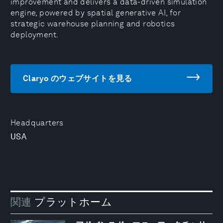
improvement and delivers a data-driven simulation
engine, powered by spatial generative AI, for
strategic warehouse planning and robotics
deployment.
Claryo のウェブサイトを見る
Headquarters
USA
関連
プラットホーム