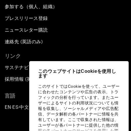
参加する（個人、組織）
プレスリリース登録
ニュースレター購読
連絡先 (英語のみ)
リンク
サステナビリティへの取り組み
このウェブサイトはCookieを使用し
ます
採用情報 (英語のみ)
このサイトではCookieを使って、ユーザー
に合わせたコンテンツや広告の表示、トラ
言語
フィックの分析を行っています。またユー
ザーによるサイトの利用状況についても情
EN
ES
中文
日本語
▪
▪
▪
報を収集し、ソーシャルメディアや広告配
信、データ解析の各パートナーに情報を共
有しています。ここで収集された情報は、
ユーザーが各パートナーに提供した他の情
報や各パートナーのサービスを使用した際